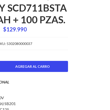
Y SCD711BSTA
H + 100 PZAS.
$129.990
KU:
5302080000037
IONAL
20V
 Ah) SB201
 SC125