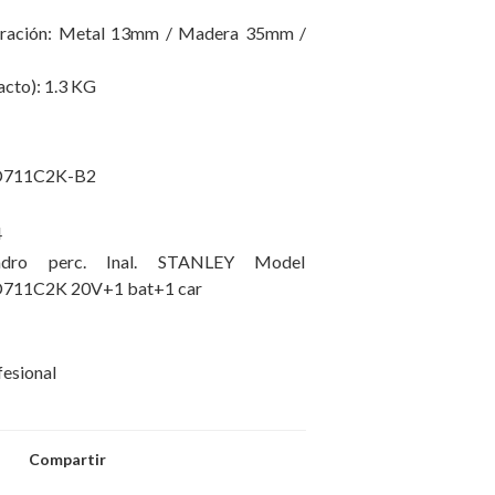
oración: Metal 13mm / Madera 35mm /
acto): 1.3 KG
D711C2K-B2
4
adro perc. Inal. STANLEY Model
711C2K 20V+1 bat+1 car
fesional
Compartir