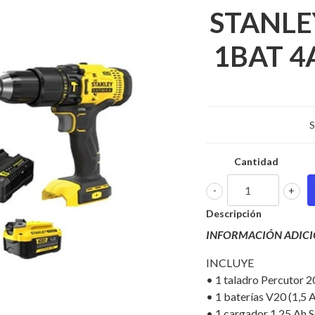
STANLE
1BAT 4A
S
Cantidad
-
+
Descripción
INFORMACIÓN ADIC
INCLUYE
• 1 taladro Percutor 
• 1 baterías V20 (1,5
• 1 cargador 1,25 Ah