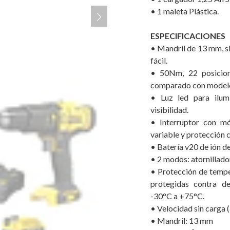
• 1 maleta Plástica.
ESPECIFICACIONES
• Mandril de 13 mm, si
fácil.
• 50Nm, 22 posicion
comparado con modelo
• Luz led para ilum
visibilidad.
• Interruptor con mó
variable y protección 
• Batería v20 de ión de 
• 2 modos: atornillado
• Protección de tempe
protegidas contra d
-30°C a +75°C.
• Velocidad sin carga
• Mandril: 13 mm