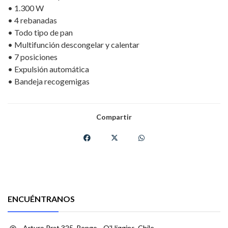
• 1.300 W
• 4 rebanadas
• Todo tipo de pan
• Multifunción descongelar y calentar
• 7 posiciones
• Expulsión automática
• Bandeja recogemigas
Compartir
ENCUÉNTRANOS
Arturo Prat 325, Rengo, , O'Higgins, Chile