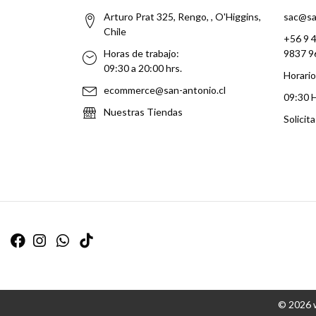
Arturo Prat 325, Rengo, , O'Higgins,
sac@sa
Chile
+56 9 
Horas de trabajo:
9837 9
09:30 a 20:00 hrs.
Horario
ecommerce@san-antonio.cl
09:30 
Nuestras Tiendas
Solicit
© 2026 w