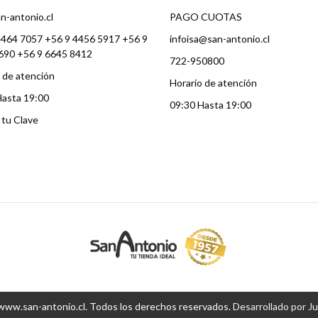
n-antonio.cl
PAGO CUOTAS
4464 7057 +56 9 4456 5917 +56 9
infoisa@san-antonio.cl
690 +56 9 6645 8412
722-950800
 de atención
Horario de atención
Hasta 19:00
09:30 Hasta 19:00
a tu Clave
ww.san-antonio.cl. Todos los derechos reservados.
Desarrollado por J