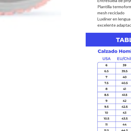
Entresuela de phy
Plantilla termofor
mesh reciclado
Luxliner en lengu
excelente adaptac