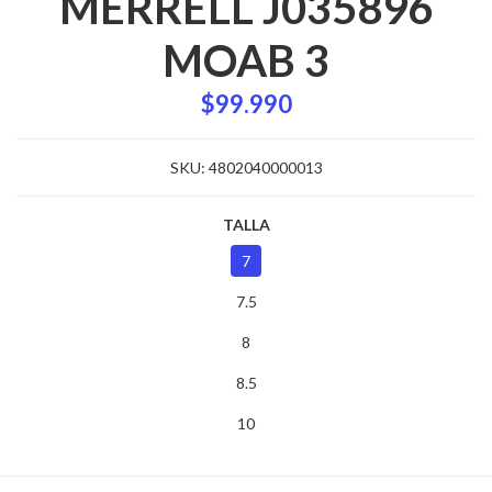
MERRELL J035896
MOAB 3
$99.990
SKU:
4802040000013
TALLA
7
7.5
8
8.5
10