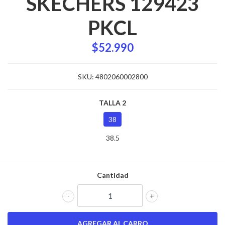
SKECHERS 129423
PKCL
$52.990
SKU:
4802060002800
TALLA 2
38
38.5
Cantidad
-
+