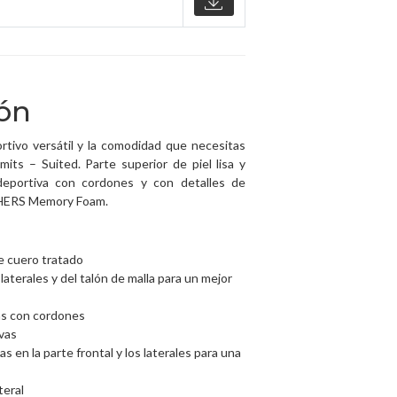
ión
rtivo versátil y la comodidad que necesitas
ts – Suited. Parte superior de piel lisa y
 deportiva con cordones y con detalles de
ECHERS Memory Foam.
e cuero tratado
laterales y del talón de malla para un mejor
las con cordones
vas
 en la parte frontal y los laterales para una
teral