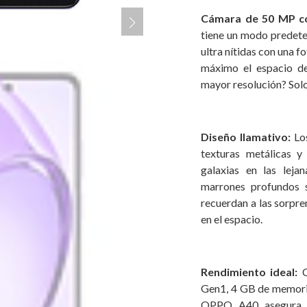
Cámara de 50 MP c
tiene un modo predet
ultra nítidas con una f
máximo el espacio de
mayor resolución? Solo
Diseño llamativo:
Lo
texturas metálicas y
galaxias en las leja
marrones profundos s
recuerdan a las sorpr
en el espacio.
Rendimiento ideal:
Gen1, 4 GB de memori
OPPO A40 asegura re