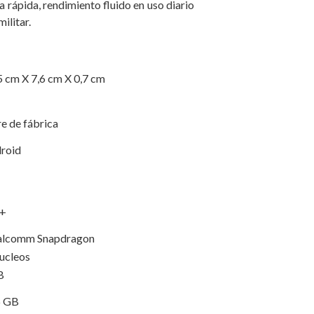
ga rápida, rendimiento fluido en uso diario
militar.
5 cm X 7,6 cm X 0,7 cm
re de fábrica
roid
+
lcomm Snapdragon
ucleos
B
6 GB