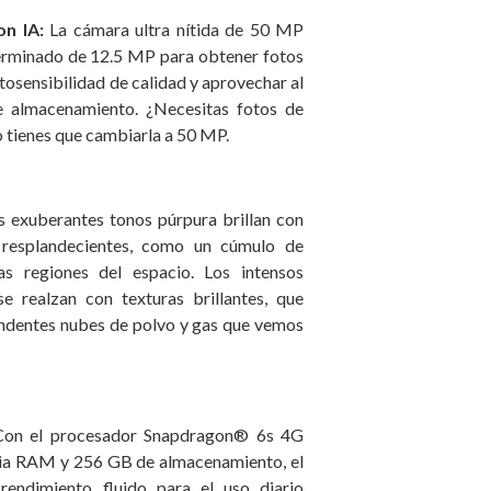
on IA:
La cámara ultra nítida de 50 MP
erminado de 12.5 MP para obtener fotos
otosensibilidad de calidad y aprovechar al
 almacenamiento. ¿Necesitas fotos de
 tienes que cambiarla a 50 MP.
s exuberantes tonos púrpura brillan con
 resplandecientes, como un cúmulo de
nas regiones del espacio. Los intensos
e realzan con texturas brillantes, que
endentes nubes de polvo y gas que vemos
Con el procesador Snapdragon® 6s 4G
a RAM y 256 GB de almacenamiento, el
ndimiento fluido para el uso diario