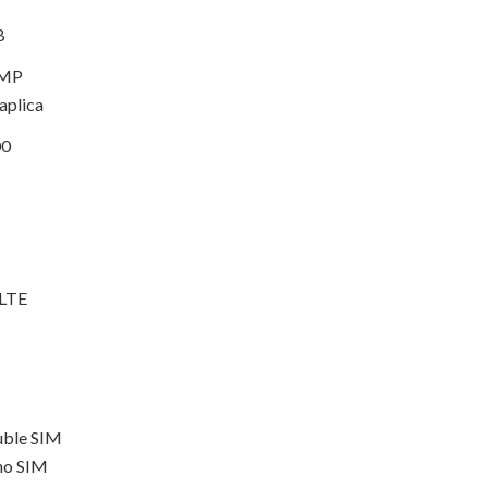
B
 MP
aplica
00
LTE
ble SIM
no SIM