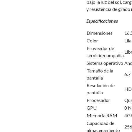
bajo la luz del sol, car
y resistencia de grado 
Especificaciones
Dimensiones
16,
Color
Lila
Proveedor de
Lib
servicio/compañía
Sistema operativo
And
Tamaño de la
6.7
pantalla
Resolución de
HD
pantalla
Procesador
Qua
GPU
8 N
Memoria RAM
4G
Capacidad de
25
almacenamiento