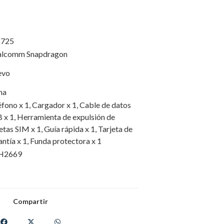
5725
lcomm Snapdragon
evo
na
éfono x 1, Cargador x 1, Cable de datos
 x 1, Herramienta de expulsión de
etas SIM x 1, Guía rápida x 1, Tarjeta de
antía x 1, Funda protectora x 1
H2669
Compartir