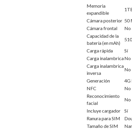
Memoria
1T
expandible
Cámara posterior
50
Cámara frontal
No 
Capacidad de la
51
batería (en mAh)
Carga rápida
Sí
Carga inalambrica
No
Carga inalambrica
No
inversa
Generación
4G 
NFC
No
Reconocimiento
No
facial
Incluye cargador
Sí
Ranura para SIM
Dou
Tamaño de SIM
Na