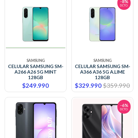
-8%
DCTO.
SAMSUNG
SAMSUNG
CELULAR SAMSUNG SM-
CELULAR SAMSUNG SM-
A266 A26 5G MINT
A366 A36 5G A.LIME
128GB
128GB
$249.990
$329.990
$359.990
-6%
DCTO.