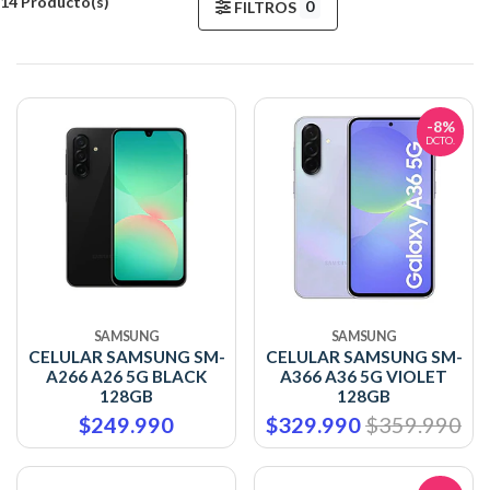
14 Producto(s)
0
FILTROS
-8%
DCTO.
SAMSUNG
SAMSUNG
CELULAR SAMSUNG SM-
CELULAR SAMSUNG SM-
A266 A26 5G BLACK
A366 A36 5G VIOLET
128GB
128GB
$249.990
$329.990
$359.990