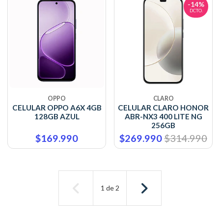
-14%
DCTO.
OPPO
CLARO
CELULAR OPPO A6X 4GB
CELULAR CLARO HONOR
128GB AZUL
ABR-NX3 400 LITE NG
256GB
$169.990
$269.990
$314.990
1
de
2