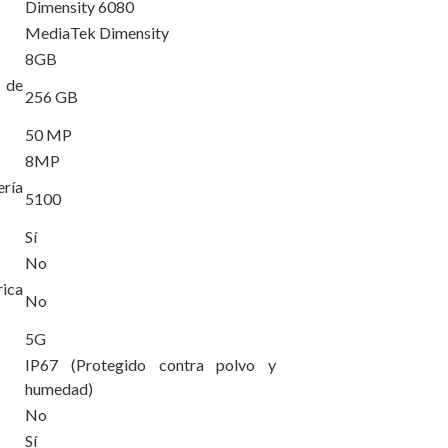
Dimensity 6080
MediaTek Dimensity
8GB
de
256 GB
50 MP
8MP
ría
5100
Sí
No
ica
No
5G
IP67 (Protegido contra polvo y
humedad)
No
Sí