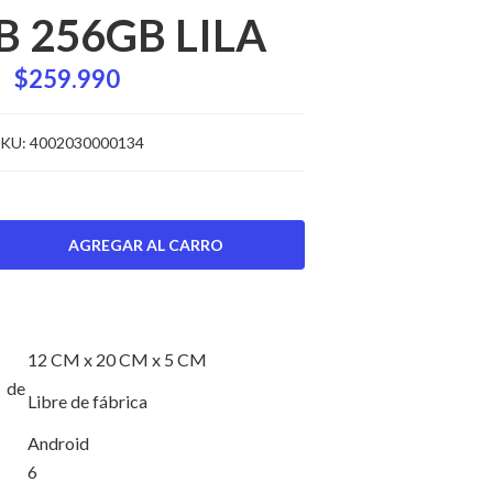
B 256GB LILA
$259.990
KU:
4002030000134
12 CM x 20 CM x 5 CM
de
Libre de fábrica
Android
6