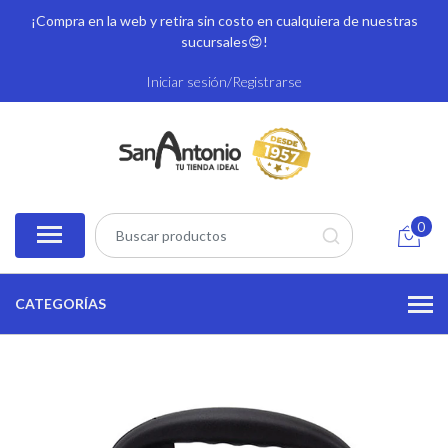
¡Compra en la web y retira sin costo en cualquiera de nuestras
sucursales
😍!
Iniciar sesión/Registrarse
0
CATEGORÍAS